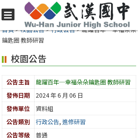
跳
至
選
主
首頁
>
校園公告
>
行政公告
>
龍躍百年─幸福朵朵
單
要
鑰匙圈 教師研習
內
校園公告
容
區
公告主旨
龍躍百年─幸福朵朵鑰匙圈 教師研習
發佈日期
2024 年 6 月 06 日
發佈單位
資料組
公告類別
行政公告
,
進修研習
公告等級
普通