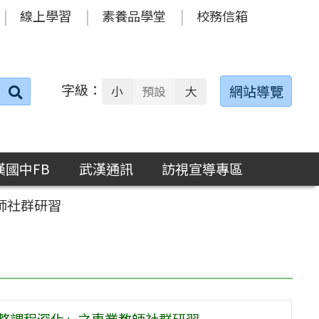
線上學習
素養品學堂
校務信箱
字級：
送出
網站導覽
小
預設
大
搜
尋：
漢國中FB
武漢通訊
訪視宣導專區
師社群研習
統整課程深化」之專業教師社群研習