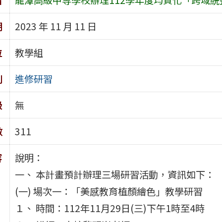
期
2023 年 11 月 11 日
位
教學組
別
進修研習
級
無
數
311
容
說明：
一、 本計畫預計辦理三場研習活動，資訊如下：
(一) 場次一：「美感教育植顏繪色」教學研習
１、 時間：112年11月29日(三)下午1時至4時