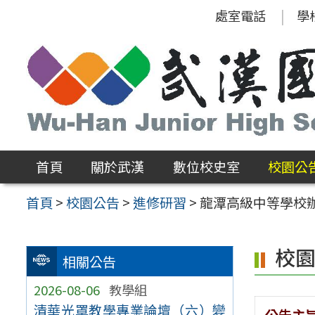
跳
處室電話
學
至
主
要
內
容
區
首頁
關於武漢
數位校史室
校園公
首頁
>
校園公告
>
進修研習
>
龍潭高級中等學校
校
相關公告
2026-08-06
教學組
清華光罩教學專業論壇（六）變
公告主