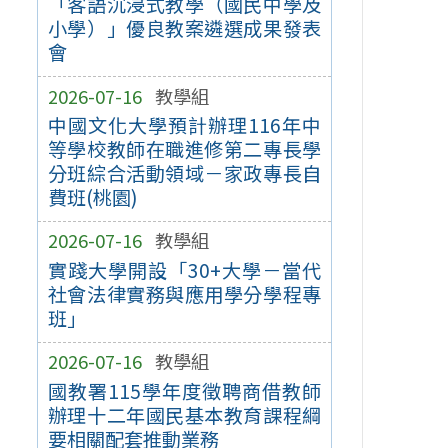
「客語沉浸式教學（國民中學及
小學）」優良教案遴選成果發表
會
2026-07-16
教學組
中國文化大學預計辦理116年中
等學校教師在職進修第二專長學
分班綜合活動領域－家政專長自
費班(桃園)
2026-07-16
教學組
實踐大學開設「30+大學－當代
社會法律實務與應用學分學程專
班」
2026-07-16
教學組
國教署115學年度徵聘商借教師
辦理十二年國民基本教育課程綱
要相關配套推動業務