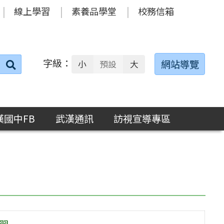
線上學習
素養品學堂
校務信箱
字級：
送出
網站導覽
小
預設
大
搜
尋：
漢國中FB
武漢通訊
訪視宣導專區
習