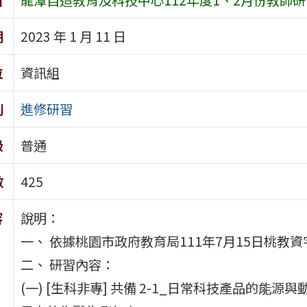
期
2023 年 1 月 11 日
位
資訊組
別
進修研習
級
普通
數
425
容
說明：
一、 依據桃園市政府教育局111年7月15日桃教資字
二、 研習內容：
(一) [生科非專] 共備 2-1_日常科技產品的