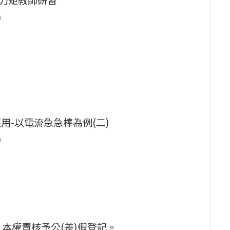
0
應用-以電流急急棒為例(二)
0
本權責核予公(差)假登記。