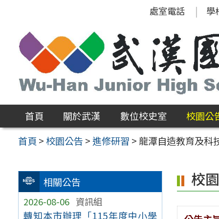
跳
處室電話
學
至
主
要
內
容
區
首頁
關於武漢
數位校史室
校園公
首頁
>
校園公告
>
進修研習
>
龍潭自造教育及科技
校
相關公告
2026-08-06
資訊組
轉知本市辦理「115年度中小學
公告主