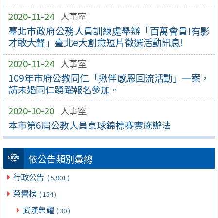
2020-11-24
人事室
臺北市政府公務人員訓練處舉辦「百萬會員!有影
才敢大聲」臺北e大創意短片徵選活動訊息!
2020-11-24
人事室
109年巿府公教同仁「揪伴感恩回流活動」一案，
請未婚同仁踴躍報名參加。
2020-10-20
人事室
本市第6屆公教人員桌球錦標賽實施辦法
依公告類別彙總
行政公告
( 5,901 )
榮譽榜
( 154 )
武漢榮耀
( 30 )