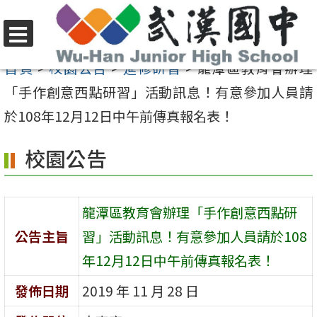
跳
至
選
主
首頁
>
校園公告
>
進修研習
>
龍潭區教育會辦理
單
要
「手作創意西點研習」活動訊息！有意參加人員請
內
於108年12月12日中午前傳真報名表！
容
校園公告
區
龍潭區教育會辦理「手作創意西點研
公告主旨
習」活動訊息！有意參加人員請於108
年12月12日中午前傳真報名表！
發佈日期
2019 年 11 月 28 日