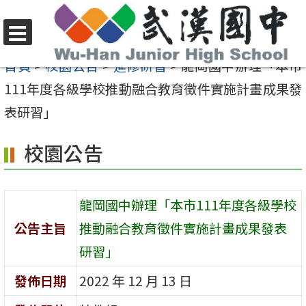
跳
至
選
主
首頁
>
校園公告
>
進修研習
>
龍岡國中辦理「本市
單
要
111年度各級學校推動融合教育徵件實施計畫成果發
內
表研習」
容
校園公告
區
龍岡國中辦理「本市111年度各級學校
公告主旨
推動融合教育徵件實施計畫成果發表
研習」
發佈日期
2022 年 12 月 13 日