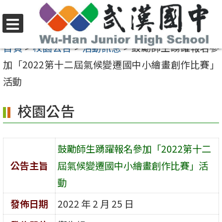
跳
至
選
主
首頁
>
校園公告
>
活動訊息
>
鼓勵師生踴躍報名參
單
要
加「2022第十二屆氣候變遷國中小繪畫創作比賽」
內
活動
容
校園公告
區
鼓勵師生踴躍報名參加「2022第十二
公告主旨
屆氣候變遷國中小繪畫創作比賽」活
動
發佈日期
2022 年 2 月 25 日