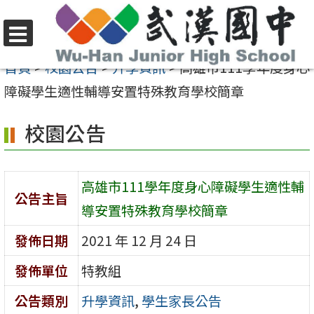
跳
至
選
主
首頁
>
校園公告
>
升學資訊
>
高雄市111學年度身心
單
要
障礙學生適性輔導安置特殊教育學校簡章
內
校園公告
容
區
高雄市111學年度身心障礙學生適性輔
公告主旨
導安置特殊教育學校簡章
發佈日期
2021 年 12 月 24 日
發佈單位
特教組
公告類別
升學資訊
,
學生家長公告