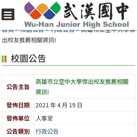
跳
至
選
主
首頁
>
校園公告
>
行政公告
>
高雄市立空中大學傑
單
要
出校友推薦相關資訊!
內
校園公告
容
區
高雄市立空中大學傑出校友推薦相關
公告主旨
資訊!
發佈日期
2021 年 4 月 19 日
發佈單位
人事室
公告類別
行政公告