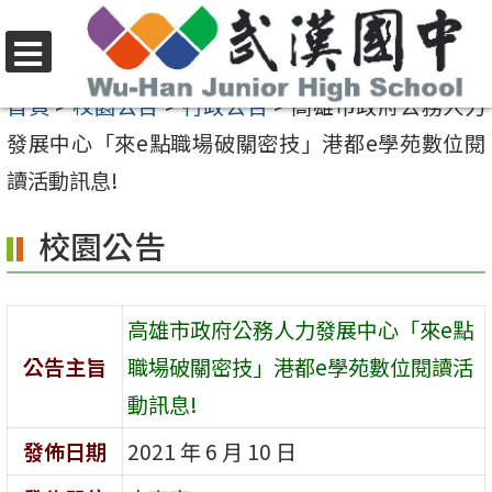
跳
至
選
主
首頁
>
校園公告
>
行政公告
>
高雄市政府公務人力
單
要
發展中心「來e點職場破關密技」港都e學苑數位閱
內
讀活動訊息!
容
校園公告
區
高雄市政府公務人力發展中心「來e點
公告主旨
職場破關密技」港都e學苑數位閱讀活
動訊息!
發佈日期
2021 年 6 月 10 日