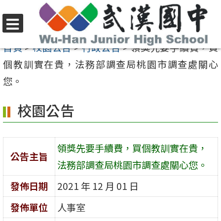
跳
至
選
主
首頁
>
校園公告
>
行政公告
>
領獎先要手續費，買
單
要
個教訓實在貴，法務部調查局桃園市調查處關心
內
您。
容
校園公告
區
領獎先要手續費，買個教訓實在貴，
公告主旨
法務部調查局桃園市調查處關心您。
發佈日期
2021 年 12 月 01 日
發佈單位
人事室