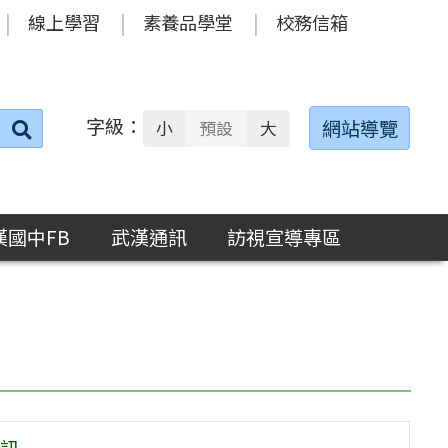
線上學習
素養品學堂
校務信箱
字級：
送出
網站導覽
小
預設
大
搜
尋：
漢國中FB
武漢通訊
訪視宣導專區
訊