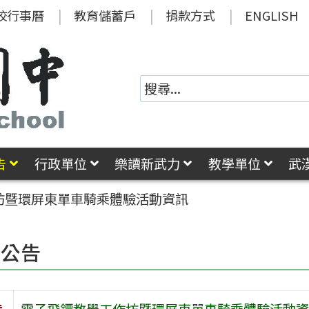
校行事曆
教育儲蓄戶
捐款方式
ENGLISH
告
行政單位
樂讀新武力
教學單位
武
坊暨環屏東單車騎乘體驗活動資訊
園公告
旨
電子飛鏢教學工作坊暨環屏東單車騎乘體驗活動資