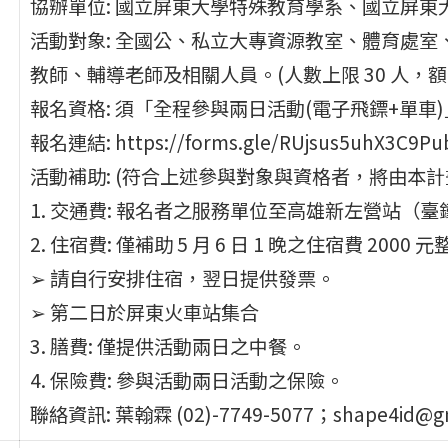
協辦單位: 國立屏東大學特殊教育學系、國立屏東
活動對象: 全國公、私立大專資源教室、體育處室
教師、輔導老師及相關人員。(人數上限 30 人，額
報名資格: 須「全程參與兩日活動(電子飛鏢+單車
報名連結: https://forms.gle/RUjsus5uhX3C9Pu
活動補助: (符合上述參與對象與資格者，將由本計
1. 交通費: 報名者之服務單位至高雄新左營站（臺
2. 住宿費: 僅補助 5 月 6 日 1 晚之住宿費 2000 元
➢ 請自行安排住宿，翌日提供發票。
➢ 第二日於屏東火車站集合
3. 膳費: 僅提供活動兩日之中餐。
4. 保險費: 參與活動兩日活動之保險。
聯絡資訊: 葉翰霖 (02)-7749-5077；shape4id@gm