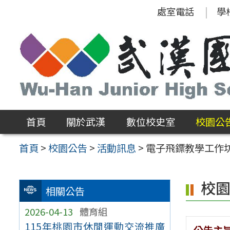
跳
處室電話
學
至
主
要
內
容
區
首頁
關於武漢
數位校史室
校園公
首頁
>
校園公告
>
活動訊息
>
電子飛鏢教學工作
校
相關公告
2026-04-13
體育組
115年桃園市休閒運動交流推廣
公告主