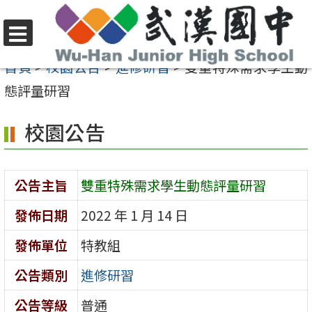
跳
至
選
主
首頁
>
校園公告
>
進修研習
>
雙重特殊需求學生動
單
要
態評量研習
內
校園公告
容
區
公告主旨
雙重特殊需求學生動態評量研習
發佈日期
2022 年 1 月 14 日
發佈單位
特教組
公告類別
進修研習
公告等級
普通