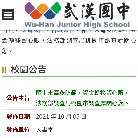
跳
至
選
主
首頁
>
校園公告
>
行政公告
>
陌生來電多防範，資
單
要
金轉移留心眼，法務部調查局桃園市調查處關心
內
您。
容
校園公告
區
陌生來電多防範，資金轉移留心眼，
公告主旨
法務部調查局桃園市調查處關心您。
發佈日期
2021 年 10 月 05 日
發佈單位
人事室