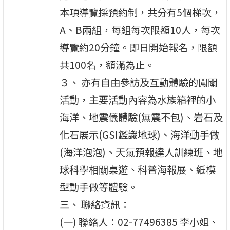
本項導覽採預約制，共分有5個梯次，
A、B兩組，每組每次限額10人，每次
導覽約20分鐘。即日開始報名，限額
共100名，額滿為止。
３、 亦有自由參訪及互動體驗的闖關
活動，主要活動內容為水族箱裡的小
海洋、地震儀體驗(無震不包)、岩石及
化石展示(GSI鑑識地球)、海洋動手做
(海洋泡泡)、天氣預報達人訓練班、地
球科學相關桌遊、科普海報展、紙模
型動手做等體驗。
三、 聯絡資訊：
(一) 聯絡人：02-77496385 李小姐、