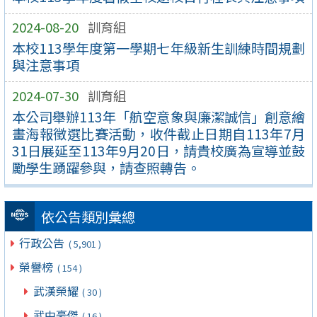
2024-08-20
訓育組
本校113學年度第一學期七年級新生訓練時間規劃
與注意事項
2024-07-30
訓育組
本公司舉辦113年「航空意象與廉潔誠信」創意繪
畫海報徵選比賽活動，收件截止日期自113年7月
31日展延至113年9月20日，請貴校廣為宣導並鼓
勵學生踴躍參與，請查照轉告。
依公告類別彙總
行政公告
( 5,901 )
榮譽榜
( 154 )
武漢榮耀
( 30 )
武中豪傑
( 16 )