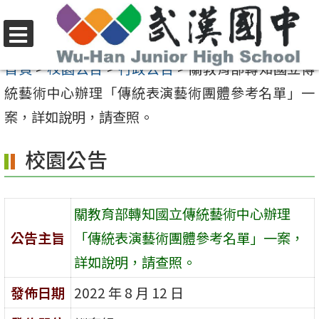
跳
至
選
主
首頁
>
校園公告
>
行政公告
>
關教育部轉知國立傳
單
要
統藝術中心辦理「傳統表演藝術團體參考名單」一
內
案，詳如說明，請查照。
容
校園公告
區
關教育部轉知國立傳統藝術中心辦理
公告主旨
「傳統表演藝術團體參考名單」一案，
詳如說明，請查照。
發佈日期
2022 年 8 月 12 日