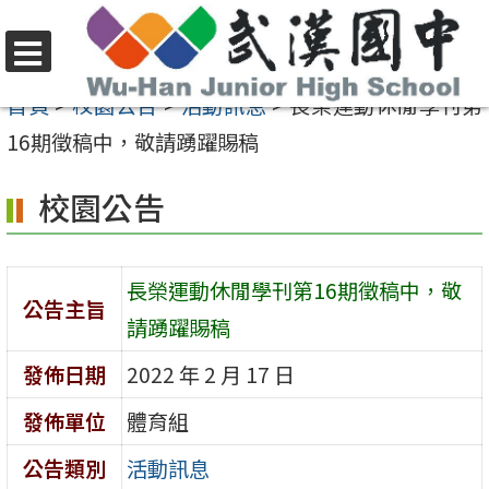
跳
至
選
主
首頁
>
校園公告
>
活動訊息
>
長榮運動休閒學刊第
單
要
16期徵稿中，敬請踴躍賜稿
內
校園公告
容
區
長榮運動休閒學刊第16期徵稿中，敬
公告主旨
請踴躍賜稿
發佈日期
2022 年 2 月 17 日
發佈單位
體育組
公告類別
活動訊息