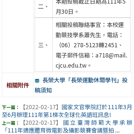
本期投稿截止日期為111年5
二、
月30日。
相關投稿聯絡事宜：本校運
動競技學系蕭先生，電話：
三、
（06）278-5123轉2451、
電子郵件信箱：a718@mail.
cjcu.edu.tw。
長榮大學「長榮運動休閒學刊」投
相關附件
稿須知
【2022-02-17】
國家文官學院訂於111年3月
至6月辦理111年第1梯次全球化英語班訊息!
【2022-02-17】
國立臺灣師範大學承辦
「111年適應體育微電影及攝影競賽會議暨拍 ...