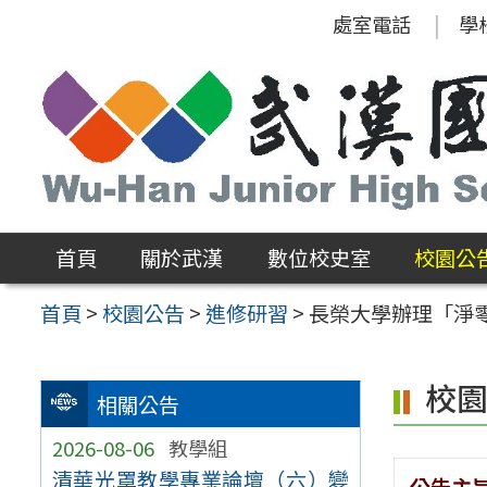
跳
處室電話
學
至
主
要
內
容
區
首頁
關於武漢
數位校史室
校園公
首頁
>
校園公告
>
進修研習
>
長榮大學辦理「淨
校
相關公告
2026-08-06
教學組
清華光罩教學專業論壇（六）變
公告主