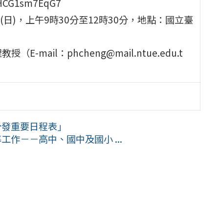
HCG1sm7EqG7
日(日)，上午9時30分至12時30分，地點：國立臺
ail：phcheng@mail.ntue.edu.t
分發重要日程表」
工作－－高中、國中及國小 ...