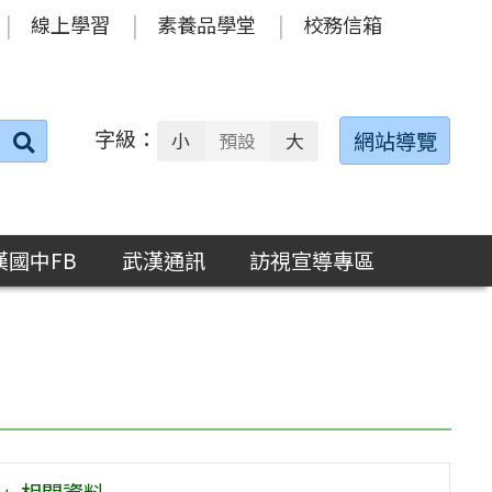
線上學習
素養品學堂
校務信箱
字級：
送出
網站導覽
小
預設
大
搜
尋：
漢國中FB
武漢通訊
訪視宣導專區
」相關資料