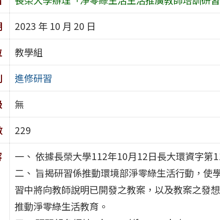
期
2023 年 10 月 20 日
位
教學組
別
進修研習
級
無
數
229
容
一、 依據長榮大學112年10月12日長大環資字第11
二、 旨揭研習係推動環境部淨零綠生活行動，使
習中將向教師說明已開發之教案，以及教案之發想
推動淨零綠生活教育。