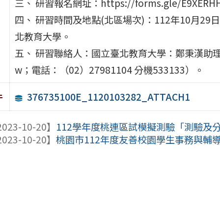
三、 研習報名網址：https://forms.gle/E9XERH
四、 研習時間及地點(北區場次)：112年10月29
北教育大學。
五、 研習聯絡人：國立臺北教育大學：鄭秉漢助理教授（E-m
w；電話：（02）27981104 分機533133）。
376735100E_1120103282_ATTACH1
件
023-10-20】
112學年度桃連區試模擬測驗「測驗及
023-10-20】
桃園市112年度友善校園學生事務與輔導