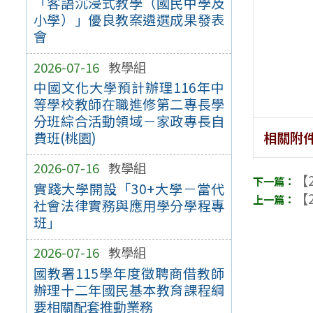
「客語沉浸式教學（國民中學及
小學）」優良教案遴選成果發表
會
2026-07-16
教學組
中國文化大學預計辦理116年中
等學校教師在職進修第二專長學
分班綜合活動領域－家政專長自
相關附
費班(桃園)
2026-07-16
教學組
【2
實踐大學開設「30+大學－當代
【2
社會法律實務與應用學分學程專
班」
2026-07-16
教學組
國教署115學年度徵聘商借教師
辦理十二年國民基本教育課程綱
要相關配套推動業務