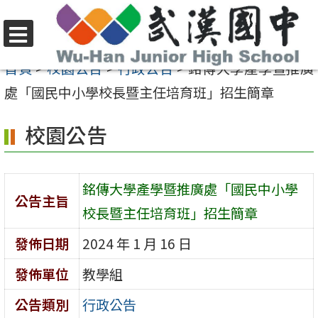
跳
至
選
主
首頁
>
校園公告
>
行政公告
>
銘傳大學產學暨推廣
單
要
處「國民中小學校長暨主任培育班」招生簡章
內
校園公告
容
區
銘傳大學產學暨推廣處「國民中小學
公告主旨
校長暨主任培育班」招生簡章
發佈日期
2024 年 1 月 16 日
發佈單位
教學組
公告類別
行政公告