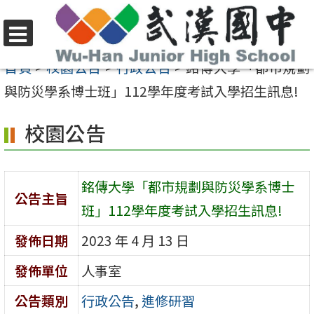
跳
至
選
主
首頁
>
校園公告
>
行政公告
>
銘傳大學「都市規劃
單
要
與防災學系博士班」112學年度考試入學招生訊息!
內
校園公告
容
區
銘傳大學「都市規劃與防災學系博士
公告主旨
班」112學年度考試入學招生訊息!
發佈日期
2023 年 4 月 13 日
發佈單位
人事室
公告類別
行政公告
,
進修研習