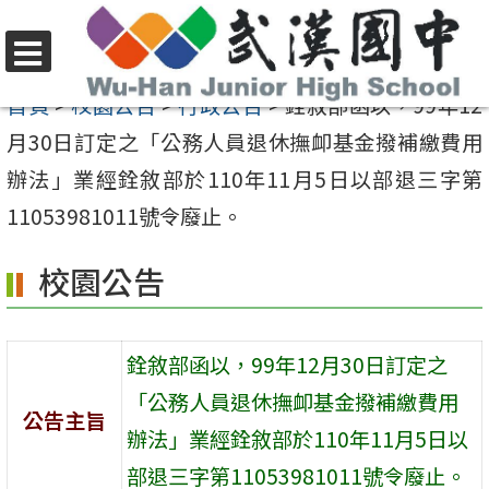
跳
至
選
主
首頁
>
校園公告
>
行政公告
>
銓敘部函以，99年12
單
要
月30日訂定之「公務人員退休撫卹基金撥補繳費用
內
辦法」業經銓敘部於110年11月5日以部退三字第
容
11053981011號令廢止。
區
校園公告
銓敘部函以，99年12月30日訂定之
「公務人員退休撫卹基金撥補繳費用
公告主旨
辦法」業經銓敘部於110年11月5日以
部退三字第11053981011號令廢止。