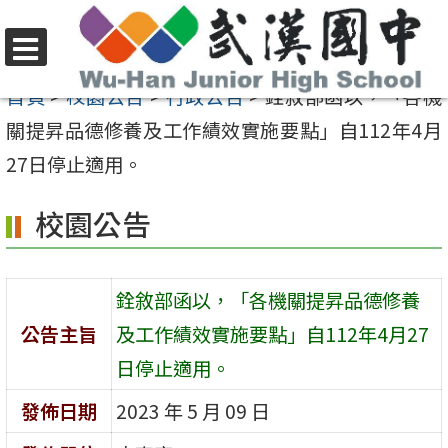
跳
至
選
主
首頁
>
校園公告
>
行政公告
>
銓敘部函以，「各機
單
要
關提昇品德修養及工作績效實施要點」自112年4月
內
27日停止適用。
容
校園公告
區
銓敘部函以，「各機關提昇品德修養
公告主旨
及工作績效實施要點」自112年4月27
日停止適用。
發佈日期
2023 年 5 月 09 日