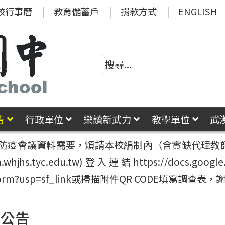
校行事曆
教育儲蓄戶
捐款方式
ENGLISH
告
行政單位
樂讀新武力
教學單位
武
局防疫會議資料需要，煩請本校編制內（含實缺代理教師）至
edu.tw)登入連結https://docs.google.com/f
iewform?usp=sf_link或掃描附件QR CODE填寫調查表，
園公告