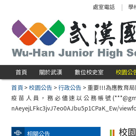
跳
處室電話
學
至
主
要
內
容
區
首頁
關於武漢
數位校史室
校園公
首頁
>
校園公告
>
行政公告
>
重要!!!為應教育
疫苗人員，務必儘速以公務帳號(***@gm.whjhs.tyc.
nAeyejLFkc3jvJ7eo0AJbu5p1CPaK_Ew/v
校
相關公告