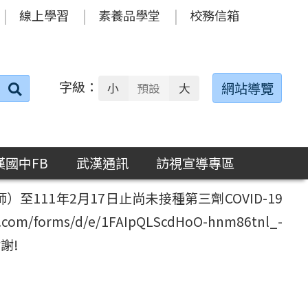
線上學習
素養品學堂
校務信箱
字級：
送出
網站導覽
小
預設
大
搜
尋：
漢國中FB
武漢通訊
訪視宣導專區
111年2月17日止尚未接種第三劑COVID-19
orms/d/e/1FAIpQLScdHoO-hnm86tnl_-
謝謝!