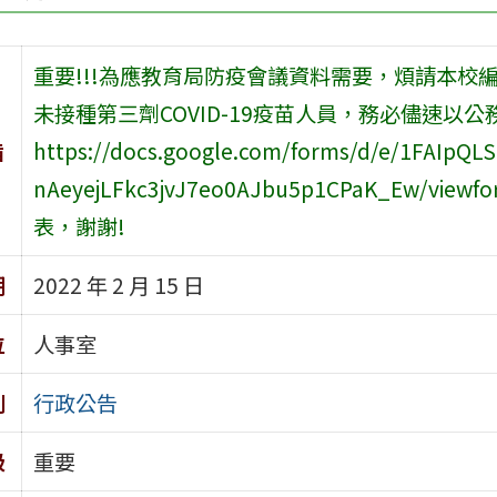
重要!!!為應教育局防疫會議資料需要，煩請本校編
未接種第三劑COVID-19疫苗人員，務必儘速以公務帳號(*
旨
https://docs.google.com/forms/d/e/1FAIpQ
nAeyejLFkc3jvJ7eo0AJbu5p1CPaK_Ew/vi
表，謝謝!
期
2022 年 2 月 15 日
位
人事室
別
行政公告
級
重要