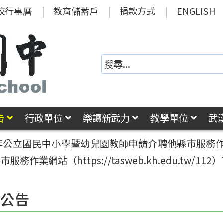
校行事曆
教育儲蓄戶
捐款方式
ENGLISH
告
行政單位
樂讀新武力
教學單位
武
12年公立國民中小學暨幼兒園教師申請介聘他縣市服
業網站（https://tasweb.kh.edu.tw/1
園公告