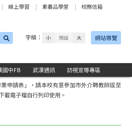
線上學習
素養品學堂
校務信箱
字級：
送出
網站導覽
小
預設
大
搜
尋：
漢國中FB
武漢通訊
訪視宣導專區
務作業申請表」，請本校有意參加市外介聘教師逕至
12）下載電子檔自行列印使用。