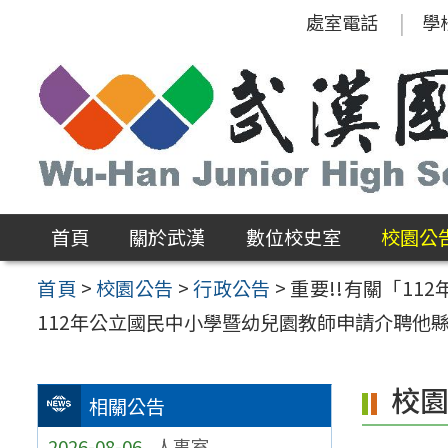
跳
處室電話
學
至
主
要
內
容
區
首頁
關於武漢
數位校史室
校園公
首頁
>
校園公告
>
行政公告
>
重要!!有關「1
112年公立國民中小學暨幼兒園教師申請介聘他縣市服務作
校
相關公告
2026-08-06
人事室