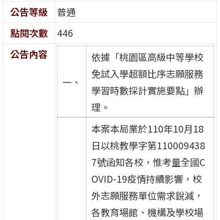
公告等級
普通
點閱次數
446
公告內容
依據「桃園區高級中等學校
免試入學超額比序志願服務
一、
學習時數採計實施要點」辦
理。
本案本局業於110年10月18
日以桃教學字第110009438
7號函知各校，惟考量全國C
OVID-19疫情持續影響，校
外志願服務單位需求銳減，
各教育場館、機構及學校場