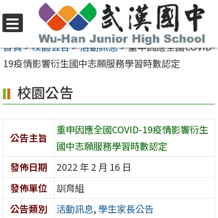
跳
至
選
主
首頁
>
校園公告
>
活動訊息
>
重申因應全國COVID-
單
要
19疫情影響衍生國中志願服務學習時數認定
內
校園公告
容
區
重申因應全國COVID-19疫情影響衍生
公告主旨
國中志願服務學習時數認定
發佈日期
2022 年 2 月 16 日
發佈單位
訓育組
公告類別
活動訊息
,
學生家長公告