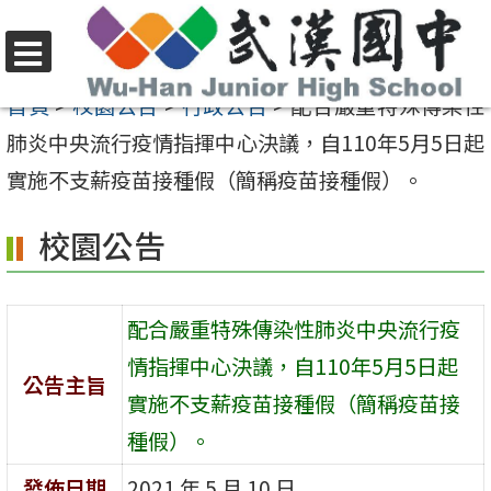
跳
至
選
主
首頁
>
校園公告
>
行政公告
>
配合嚴重特殊傳染性
單
要
肺炎中央流行疫情指揮中心決議，自110年5月5日起
內
實施不支薪疫苗接種假（簡稱疫苗接種假）。
容
校園公告
區
配合嚴重特殊傳染性肺炎中央流行疫
情指揮中心決議，自110年5月5日起
公告主旨
實施不支薪疫苗接種假（簡稱疫苗接
種假）。
發佈日期
2021 年 5 月 10 日