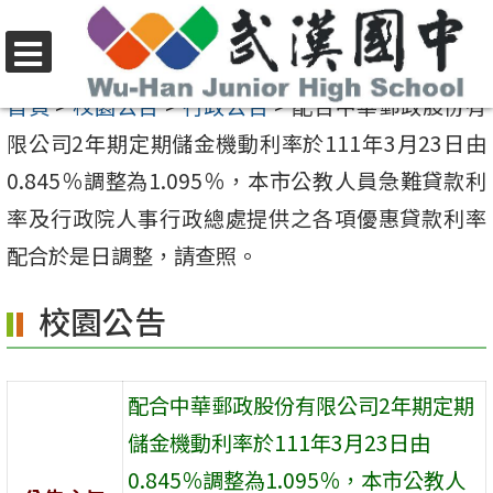
跳
至
選
主
首頁
>
校園公告
>
行政公告
>
配合中華郵政股份有
單
要
限公司2年期定期儲金機動利率於111年3月23日由
內
0.845％調整為1.095％，本市公教人員急難貸款利
容
率及行政院人事行政總處提供之各項優惠貸款利率
區
配合於是日調整，請查照。
校園公告
配合中華郵政股份有限公司2年期定期
儲金機動利率於111年3月23日由
0.845％調整為1.095％，本市公教人