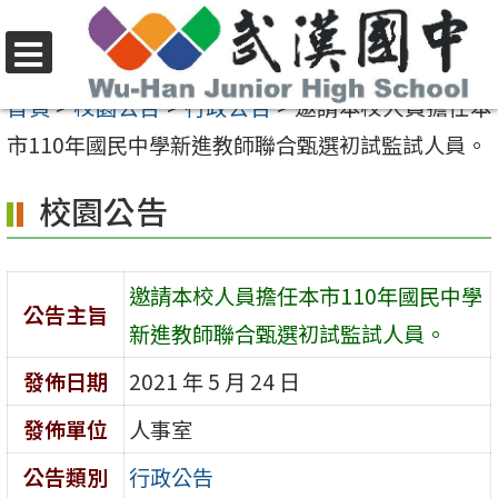
跳
至
選
主
首頁
>
校園公告
>
行政公告
>
邀請本校人員擔任本
單
要
市110年國民中學新進教師聯合甄選初試監試人員。
內
校園公告
容
區
邀請本校人員擔任本市110年國民中學
公告主旨
新進教師聯合甄選初試監試人員。
發佈日期
2021 年 5 月 24 日
發佈單位
人事室
公告類別
行政公告