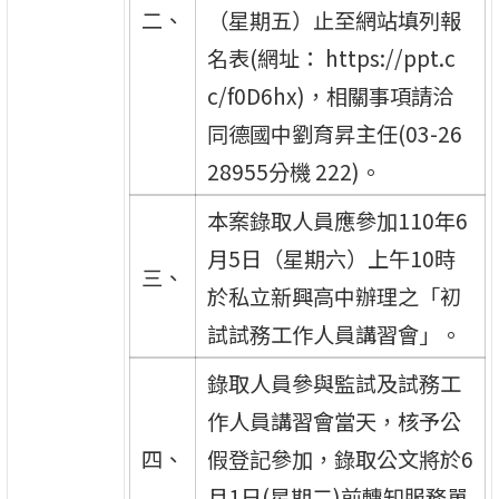
二、
（星期五）止至網站填列報
名表(網址： https://ppt.c
c/f0D6hx)，相關事項請洽
同德國中劉育昇主任(03-26
28955分機 222)。
本案錄取人員應參加110年6
月5日（星期六）上午10時
三、
於私立新興高中辦理之「初
試試務工作人員講習會」。
錄取人員參與監試及試務工
作人員講習會當天，核予公
四、
假登記參加，錄取公文將於6
月1日(星期二)前轉知服務單