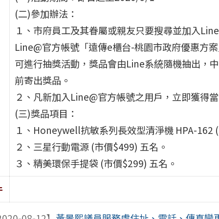
(二)參加辦法：
１、市府員工及其眷屬或親友只要搜尋並加入Line@ I
Line@官方帳號「遠傳e櫃台-桃園市政府優惠方案」
可進行抽獎活動，獎品會由Line系統隨機抽出，中
前寄出獎品。
２、凡新加入Line@官方帳號之用戶，立即獲得
(三)獎品項目：
１、Honeywell抗敏系列長效型清淨機 HPA-162 (
２、三星行動電源 (市價$499) 五名。
３、精美環保手提袋 (市價$299) 五名。
件
020-08-12】
黃景熙議員服務處住址、電話、傳真變