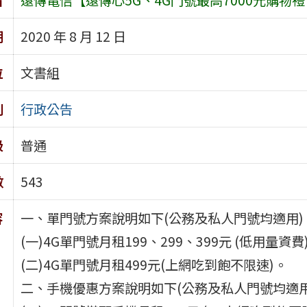
期
2020 年 8 月 12 日
位
文書組
別
行政公告
級
普通
數
543
容
一、單門號方案說明如下(公務及私人門號均適用)
(一)4G單門號月租199、299、399元 (低用量資費
(二)4G單門號月租499元(上網吃到飽不限速)。
二、手機優惠方案說明如下(公務及私人門號均適用