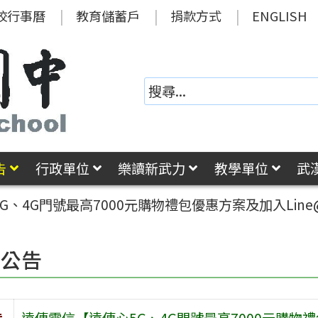
校行事曆
教育儲蓄戶
捐款方式
ENGLISH
告
行政單位
樂讀新武力
教學單位
武
G、4G門號最高7000元購物禮包優惠方案及加入Lin
園公告
旨
遠傳電信【遠傳心5G、4G門號最高7000元購物