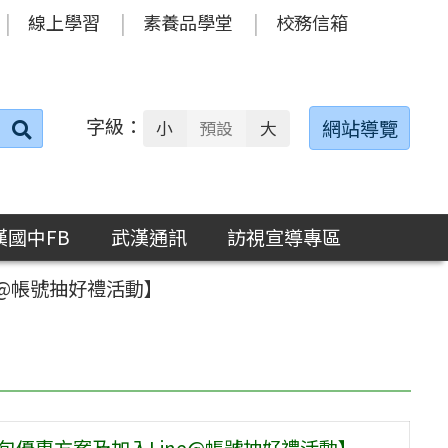
線上學習
素養品學堂
校務信箱
字級：
送出
網站導覽
小
預設
大
搜
尋：
漢國中FB
武漢通訊
訪視宣導專區
e@帳號抽好禮活動】
禮包優惠方案及加入Line@帳號抽好禮活動】