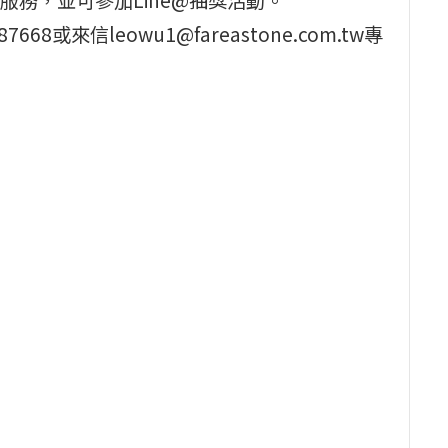
8或來信leowu1@fareastone.com.tw專