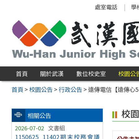
跳
處室電話
學
至
主
要
內
容
區
首頁
關於武漢
數位校史室
校園公
首頁
>
校園公告
>
行政公告
>
遠傳電信【遠傳心5
校
相關公告
2026-07-02
文書組
1150625_11402期末校務會議
公告主