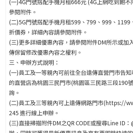
(一)4G門號搭配手機月租666元 (4G上網吃到飽不
參閱附件。
(二)5G門號搭配手機月租599、799、999、1199、1
折價券，詳細內容請參閱附件。
(三)更多詳細優惠內容，請參閱附件DM所示或加入Li
傳保留修改優惠內容之權利。
三、申辦方式說明：
(一)員工及一等親內可前往全台遠傳直營門市告知專
的直營店為桃園三民門市(桃園區三民路三段190
詢。
(二)員工及三等親內可上遠傳網路門市(https://www.f
245 進行線上申辦。
(三)直接掃描附件DM之QR CODE或搜尋Line ID
辦，同時可獲得最新優惠訊息及享有更即時快速的服