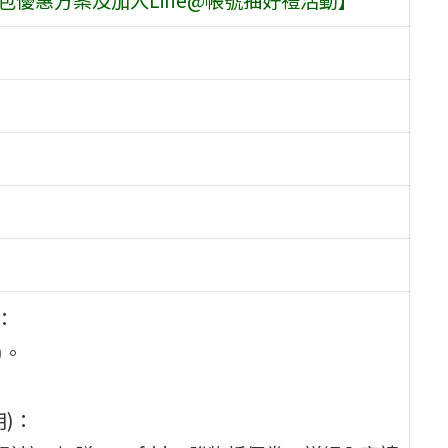
：
)。
)：