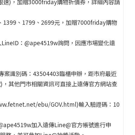
限速)，加贈3000friday購物折價券，詳細內容請
399、1799、2699元，加贈7000friday購物
neID：@ape4519w詢問，因應市場變化遠
案識別碼：43504403臨櫃申辦，距市府最近
號)，其他門市相關資訊可直接上遠傳官方網站查
etnet.net/ebu/GOV.html)輸入驗證碼：10
：@ape4519w加入遠傳Line@官方帳號進行申
務，並可參加Line@抽獎活動。