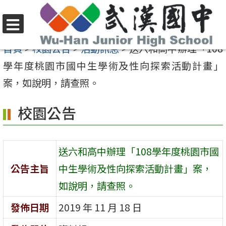
跳
至
選
主
首頁
>
校園公告
>
活動訊息
>
送六和高中辦理「108
單
要
學年度桃園市國中生學術及性向探索活動計畫」
內
案，如說明，請查照。
容
校園公告
區
送六和高中辦理「108學年度桃園市國
公告主旨
中生學術及性向探索活動計畫」案，
如說明，請查照。
發佈日期
2019 年 11 月 18 日