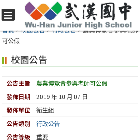
跳
至
選
主
首頁
>
校園公告
>
行政公告
>
農業博覽會參與老師
單
要
可公假
內
校園公告
容
區
公告主旨
農業博覽會參與老師可公假
發佈日期
2019 年 10 月 07 日
發佈單位
衛生組
公告類別
行政公告
公告等級
重要