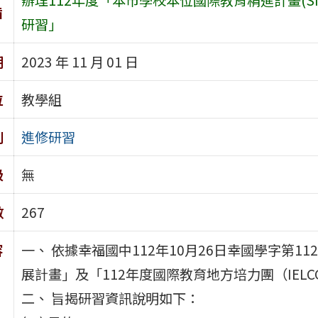
旨
研習」
期
2023 年 11 月 01 日
位
教學組
別
進修研習
級
無
數
267
容
一、 依據幸福國中112年10月26日幸國學字第11
展計畫」及「112年度國際教育地方培力團（IEL
二、 旨揭研習資訊說明如下：