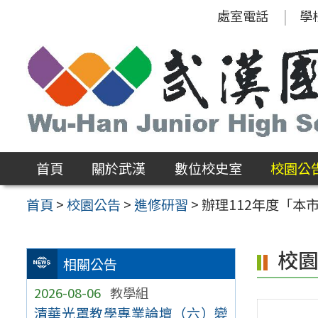
跳
處室電話
學
至
主
要
內
容
區
首頁
關於武漢
數位校史室
校園公
首頁
>
校園公告
>
進修研習
>
辦理112年度「本
校
相關公告
2026-08-06
教學組
清華光罩教學專業論壇（六）變