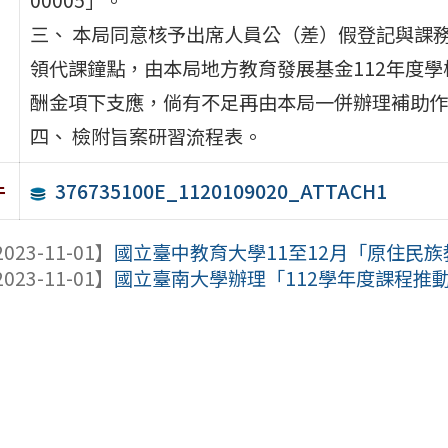
三、 本局同意核予出席人員公（差）假登記與課
領代課鐘點，由本局地方教育發展基金112年度學
酬金項下支應，倘有不足再由本局一併辦理補助作
四、 檢附旨案研習流程表。
376735100E_1120109020_ATTACH1
件
023-11-01】
國立臺中教育大學11至12月「原住民族教
023-11-01】
國立臺南大學辦理「112學年度課程推動