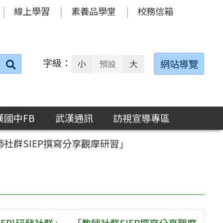
線上學習
素養品學堂
校務信箱
字級：
送出
網站導覽
小
預設
大
搜
尋：
漢國中FB
武漢通訊
訪視宣導專區
師社群SIEP撰寫分享觀摩研習」
EP)研發社群」—「教師社群SIEP撰寫分享觀摩