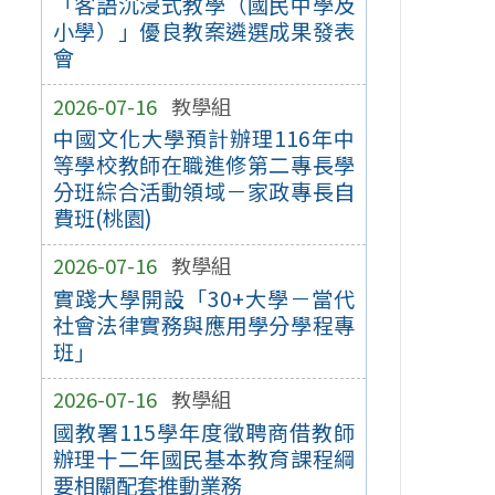
「客語沉浸式教學（國民中學及
小學）」優良教案遴選成果發表
會
2026-07-16
教學組
中國文化大學預計辦理116年中
等學校教師在職進修第二專長學
分班綜合活動領域－家政專長自
費班(桃園)
2026-07-16
教學組
實踐大學開設「30+大學－當代
社會法律實務與應用學分學程專
班」
2026-07-16
教學組
國教署115學年度徵聘商借教師
辦理十二年國民基本教育課程綱
要相關配套推動業務