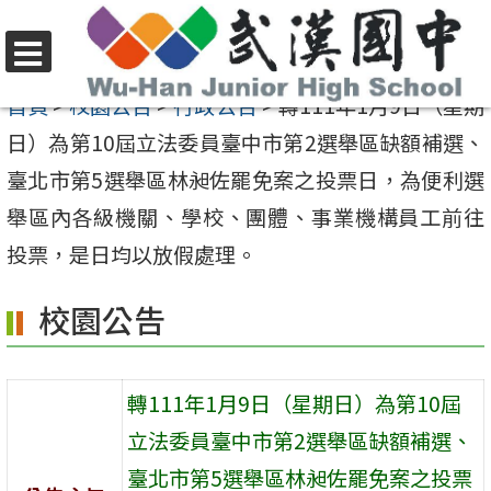
跳
至
選
主
首頁
>
校園公告
>
行政公告
>
轉111年1月9日（星期
單
要
日）為第10屆立法委員臺中市第2選舉區缺額補選、
內
臺北市第5選舉區林昶佐罷免案之投票日，為便利選
容
舉區內各級機關、學校、團體、事業機構員工前往
區
投票，是日均以放假處理。
校園公告
轉111年1月9日（星期日）為第10屆
立法委員臺中市第2選舉區缺額補選、
臺北市第5選舉區林昶佐罷免案之投票