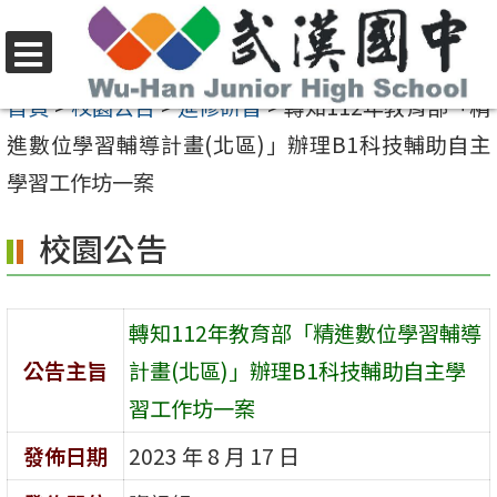
跳
至
選
主
首頁
>
校園公告
>
進修研習
>
轉知112年教育部「精
單
要
進數位學習輔導計畫(北區)」辦理B1科技輔助自主
內
學習工作坊一案
容
校園公告
區
轉知112年教育部「精進數位學習輔導
公告主旨
計畫(北區)」辦理B1科技輔助自主學
習工作坊一案
發佈日期
2023 年 8 月 17 日