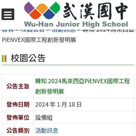
跳
至
選
主
首頁
>
校園公告
>
活動訊息
>
轉知 2024馬來西亞
單
要
PiENVEX國際工程創新發明展
內
校園公告
容
區
轉知 2024馬來西亞PiENVEX國際工程
公告主旨
創新發明展
發佈日期
2024 年 1 月 18 日
發佈單位
設備組
公告類別
活動訊息