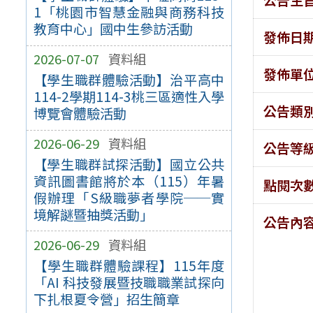
1「桃園市智慧金融與商務科技
教育中心」國中生參訪活動
發佈日
2026-07-07
資料組
發佈單
【學生職群體驗活動】治平高中
114-2學期114-3桃三區適性入學
公告類
博覽會體驗活動
2026-06-29
資料組
公告等
【學生職群試探活動】國立公共
資訊圖書館將於本（115）年暑
點閱次
假辦理「S級職夢者學院──實
境解謎暨抽獎活動」
公告內
2026-06-29
資料組
【學生職群體驗課程】115年度
「AI 科技發展暨技職職業試探向
下扎根夏令營」招生簡章