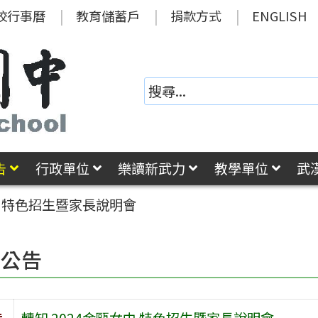
校行事曆
教育儲蓄戶
捐款方式
ENGLISH
告
行政單位
樂讀新武力
教學單位
武
中 特色招生暨家長說明會
園公告
旨
轉知 2024金甌女中 特色招生暨家長說明會