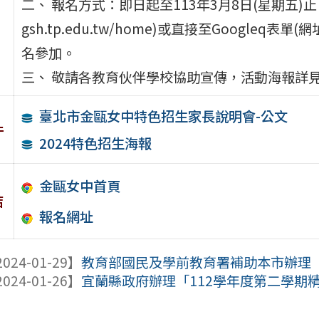
二、 報名方式：即日起至113年3月8日(星期五)止，
gsh.tp.edu.tw/home)或直接至Googleq表單(網址:h
名參加。
三、 敬請各教育伙伴學校協助宣傳，活動海報詳
臺北市金甌女中特色招生家長說明會-公文
件
2024特色招生海報
金甌女中首頁
結
報名網址
024-01-29】
教育部國民及學前教育署補助本市辦理「
024-01-26】
宜蘭縣政府辦理「112學年度第二學期精