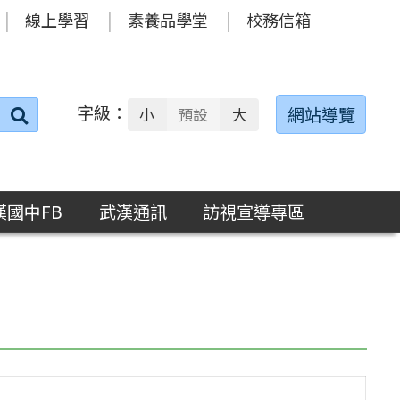
線上學習
素養品學堂
校務信箱
字級：
送出
網站導覽
小
預設
大
搜
尋：
漢國中FB
武漢通訊
訪視宣導專區