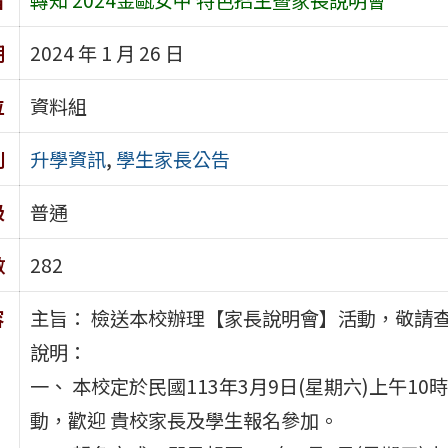
期
2024 年 1 月 26 日
位
資料組
別
升學資訊
,
學生家長公告
級
普通
數
282
容
主旨： 檢送本校辦理【家長說明會】活動，敬請
說明：
一、 本校定於民國113年3月9日(星期六)上午1
動，歡迎 貴校家長及學生報名參加。