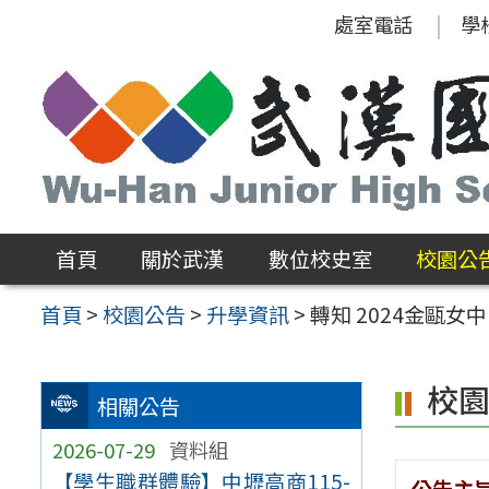
跳
處室電話
學
至
主
要
內
容
區
首頁
關於武漢
數位校史室
校園公
首頁
>
校園公告
>
升學資訊
>
轉知 2024金甌女
校
相關公告
2026-07-29
資料組
【學生職群體驗】中壢高商115-
公告主