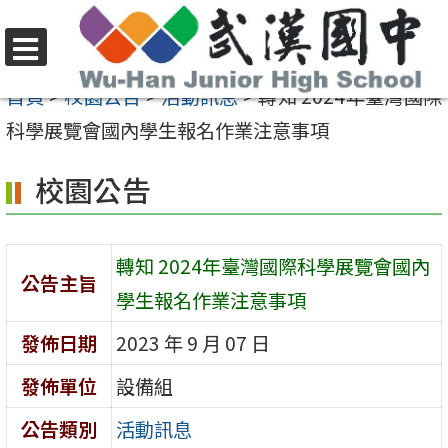
跳
至
選
主
首頁
>
校園公告
>
活動訊息
>
轉知 2024年臺灣國際
單
要
科學展覽會國內學生報名作業注意事項
內
校園公告
容
區
轉知 2024年臺灣國際科學展覽會國內
公告主旨
學生報名作業注意事項
發佈日期
2023 年 9 月 07 日
發佈單位
設備組
公告類別
活動訊息