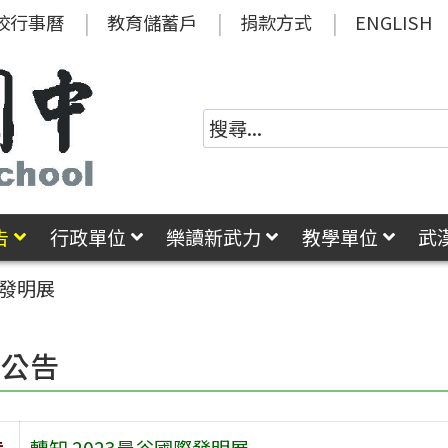
校行事曆
教育儲蓄戶
捐款方式
ENGLISH
告
行政單位
樂讀新武力
教學單位
武
際發明展
園公告
旨
轉知 2023曼谷國際發明展