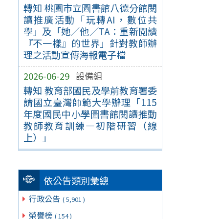
轉知 桃園市立圖書館八德分館閱
讀推廣活動「玩轉AI，數位共
學」及「她／他／TA：重新閱讀
『不一樣』的世界」針對教師辦
理之活動宣傳海報電子檔
2026-06-29
設備組
轉知 教育部國民及學前教育署委
請國立臺灣師範大學辦理「115
年度國民中小學圖書館閱讀推動
教師教育訓練—初階研習（線
上）」
依公告類別彙總
行政公告
( 5,901 )
榮譽榜
( 154 )