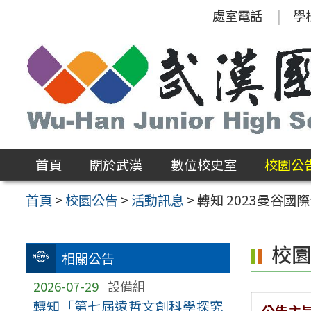
跳
處室電話
學
至
主
要
內
容
區
首頁
關於武漢
數位校史室
校園公
首頁
>
校園公告
>
活動訊息
>
轉知 2023曼谷國
校
相關公告
2026-07-29
設備組
轉知「第七屆遠哲文創科學探究
公告主