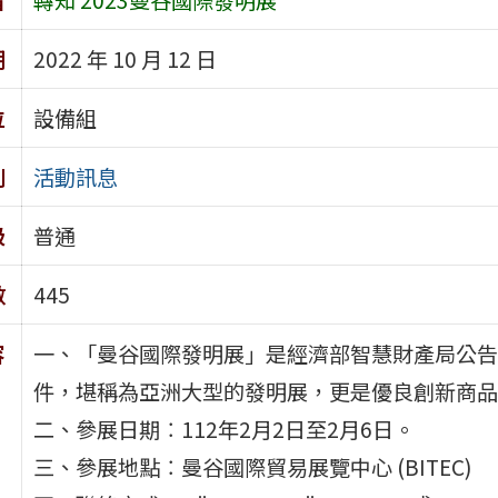
期
2022 年 10 月 12 日
位
設備組
別
活動訊息
級
普通
數
445
容
一、「曼谷國際發明展」是經濟部智慧財產局公告
件，堪稱為亞洲大型的發明展，更是優良創新商品
二、參展日期︰112年2月2日至2月6日。
三、參展地點︰曼谷國際貿易展覽中心 (BITEC)