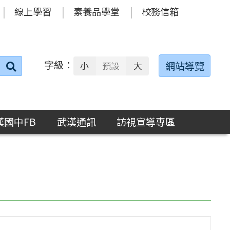
線上學習
素養品學堂
校務信箱
字級：
送出
網站導覽
小
預設
大
搜
尋：
漢國中FB
武漢通訊
訪視宣導專區