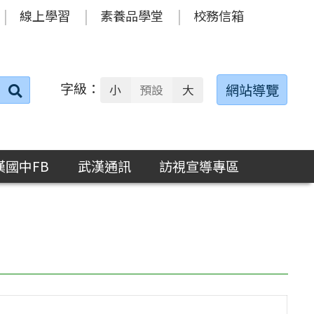
線上學習
素養品學堂
校務信箱
字級：
送出
網站導覽
小
預設
大
搜
尋：
漢國中FB
武漢通訊
訪視宣導專區