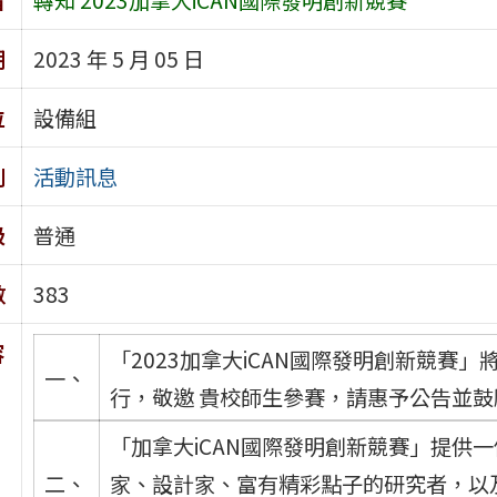
期
2023 年 5 月 05 日
位
設備組
別
活動訊息
級
普通
數
383
容
「2023加拿大iCAN國際發明創新競賽」
一、
行，敬邀 貴校師生參賽，請惠予公告並
「加拿大iCAN國際發明創新競賽」提供
二、
家、設計家、富有精彩點子的研究者，以