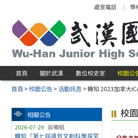
跳
處室電話
學
至
主
要
內
容
區
首頁
關於武漢
數位校史室
校園公
首頁
>
校園公告
>
活動訊息
>
轉知 2023加拿大
校
相關公告
2026-07-29
設備組
轉知「第七屆遠哲文創科學探究
公告主