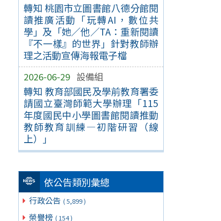
轉知 桃園市立圖書館八德分館閱
讀推廣活動「玩轉AI，數位共
學」及「她／他／TA：重新閱讀
『不一樣』的世界」針對教師辦
理之活動宣傳海報電子檔
2026-06-29
設備組
轉知 教育部國民及學前教育署委
請國立臺灣師範大學辦理「115
年度國民中小學圖書館閱讀推動
教師教育訓練—初階研習（線
上）」
依公告類別彙總
行政公告
( 5,899 )
榮譽榜
( 154 )