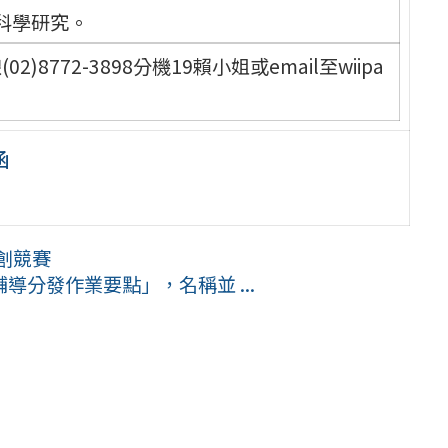
科學研究。
8772-3898分機19賴小姐或email至wiipa
函
共創競賽
分發作業要點」，名稱並 ...