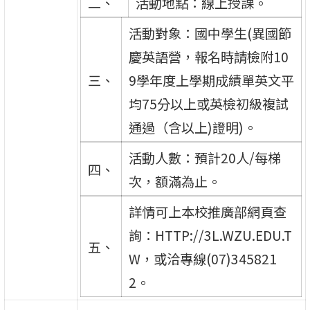
二、
活動地點：線上授課。
活動對象：國中學生(異國節
慶英語營，報名時請檢附10
三、
9學年度上學期成績單英文平
均75分以上或英檢初級複試
通過（含以上)證明)。
活動人數：預計20人/每梯
四、
次，額滿為止。
詳情可上本校推廣部網頁查
詢：HTTP://3L.WZU.EDU.T
五、
W，或洽專線(07)345821
2。