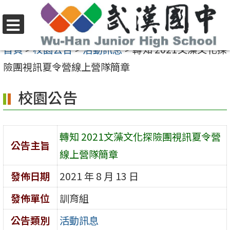
跳
至
選
主
首頁
>
校園公告
>
活動訊息
>
轉知 2021文藻文化探
單
要
險團視訊夏令營線上營隊簡章
內
校園公告
容
區
轉知 2021文藻文化探險團視訊夏令營
公告主旨
線上營隊簡章
發佈日期
2021 年 8 月 13 日
發佈單位
訓育組
公告類別
活動訊息