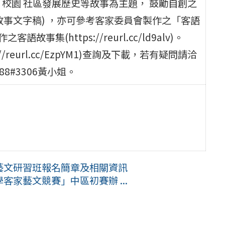
校園 社區發展歷史等故事為主題， 鼓勵自創之
事文字稿) ，亦可參考客家委員會製作之「客語
作之客語故事集(https://reurl.cc/ld9alv)。
reurl.cc/EzpYM1)查詢及下載，若有疑問請洽
088#3306黃小姐。
期藝文研習班報名簡章及相關資訊
客家藝文競賽」中區初賽辦 ...