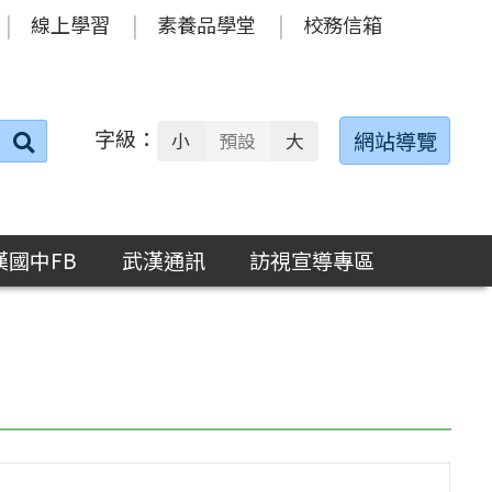
線上學習
素養品學堂
校務信箱
字級：
送出
網站導覽
小
預設
大
搜
尋：
漢國中FB
武漢通訊
訪視宣導專區