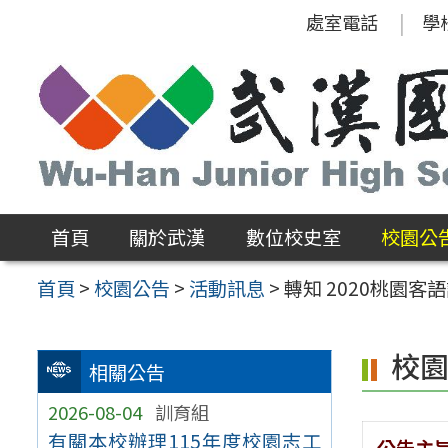
跳
處室電話
學
至
主
要
內
容
區
首頁
關於武漢
數位校史室
校園公
首頁
>
校園公告
>
活動訊息
>
轉知 2020桃園客
校
相關公告
2026-08-04
訓育組
有關本校辦理115年度校園志工
公告主