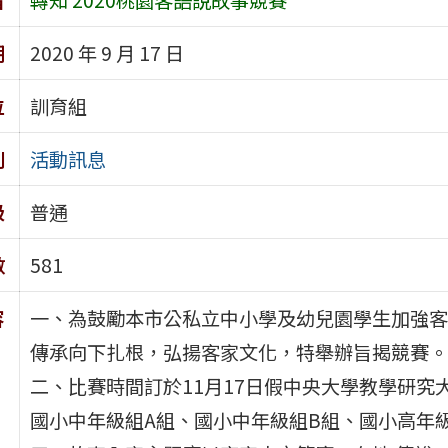
期
2020 年 9 月 17 日
位
訓育組
別
活動訊息
級
普通
數
581
容
一、為鼓勵本市公私立中小學及幼兒園學生加強客
傳承向下扎根，弘揚客家文化，特舉辦旨揭競賽。
二、比賽時間訂於11月17日假中央大學教學研
國小中年級組A組、國小中年級組B組、國小高年級