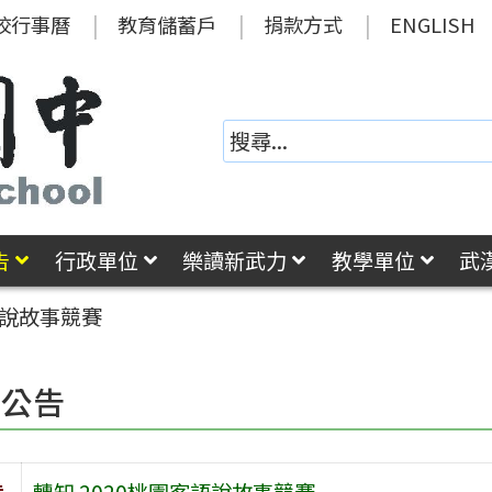
校行事曆
教育儲蓄戶
捐款方式
ENGLISH
告
行政單位
樂讀新武力
教學單位
武
語說故事競賽
園公告
旨
轉知 2020桃園客語說故事競賽