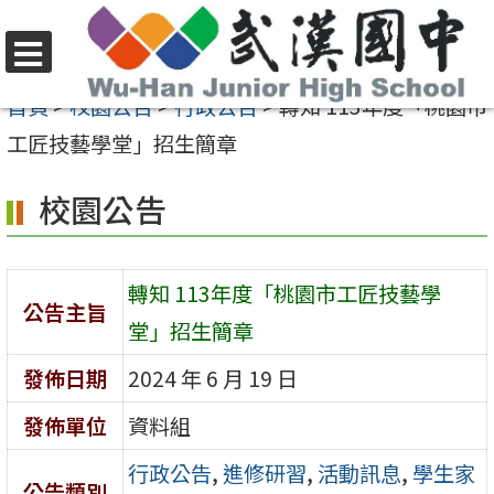
跳
至
選
主
首頁
>
校園公告
>
行政公告
>
轉知 113年度「桃園市
單
要
工匠技藝學堂」招生簡章
內
校園公告
容
區
轉知 113年度「桃園市工匠技藝學
公告主旨
堂」招生簡章
發佈日期
2024 年 6 月 19 日
發佈單位
資料組
行政公告
,
進修研習
,
活動訊息
,
學生家
公告類別