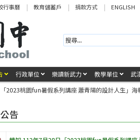
校行事曆
教育儲蓄戶
捐款方式
ENGLISH
告
行政單位
樂讀新武力
教學單位
武
8日「2023桃園fun暑假系列講座 蕭青陽的設計人生」
園公告
旨
轉知 112年7月28日「2023桃園fun暑假系列