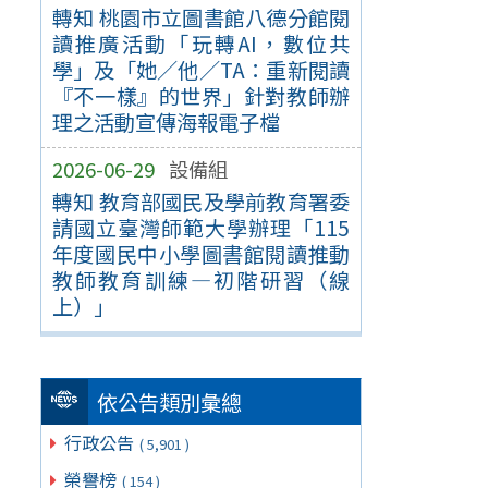
轉知 桃園市立圖書館八德分館閱
讀推廣活動「玩轉AI，數位共
學」及「她／他／TA：重新閱讀
『不一樣』的世界」針對教師辦
理之活動宣傳海報電子檔
2026-06-29
設備組
轉知 教育部國民及學前教育署委
請國立臺灣師範大學辦理「115
年度國民中小學圖書館閱讀推動
教師教育訓練—初階研習（線
上）」
依公告類別彙總
行政公告
( 5,901 )
榮譽榜
( 154 )