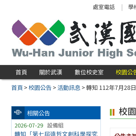
跳
處室電話
學
至
主
要
內
容
區
首頁
關於武漢
數位校史室
校園公
首頁
>
校園公告
>
活動訊息
>
轉知 112年7月2
校
相關公告
2026-07-29
設備組
轉知「第七屆遠哲文創科學探究
公告主