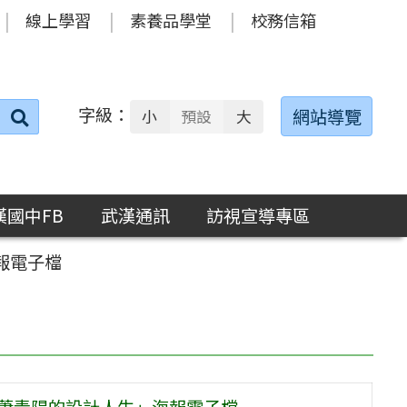
線上學習
素養品學堂
校務信箱
字級：
送出
網站導覽
小
預設
大
搜
尋：
漢國中FB
武漢通訊
訪視宣導專區
海報電子檔
講座 蕭青陽的設計人生」海報電子檔