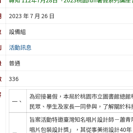
期
2023 年 7 月 26 日
位
設備組
別
活動訊息
級
普通
數
336
容
為迎接暑假，本局於桃園市立圖書館總館
一、
民眾、學生及家長一同參與，了解關於科
旨案活動特邀臺灣知名唱片設計師－蕭青
唱片包裝設計獎」，其從事美術設計40