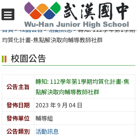
跳
至
選
主
首頁
>
校園公告
>
活動訊息
>
轉知: 112學年第1學期
單
要
均質化計畫-焦點解決取向輔導教師社群
內
校園公告
容
區
轉知: 112學年第1學期均質化計畫-焦
公告主旨
點解決取向輔導教師社群
發佈日期
2023 年 9 月 04 日
發佈單位
輔導組
公告類別
活動訊息