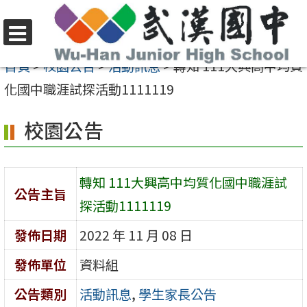
跳
至
選
主
首頁
>
校園公告
>
活動訊息
>
轉知 111大興高中均質
單
要
化國中職涯試探活動1111119
內
校園公告
容
區
轉知 111大興高中均質化國中職涯試
公告主旨
探活動1111119
發佈日期
2022 年 11 月 08 日
發佈單位
資料組
公告類別
活動訊息
,
學生家長公告