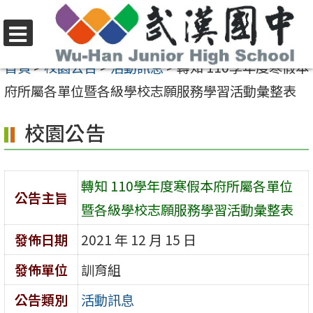
跳
至
選
主
首頁
>
校園公告
>
活動訊息
>
轉知 110學年度寒假本
單
要
府所屬各單位暨各級學校志願服務學習活動彙整表
內
校園公告
容
區
轉知 110學年度寒假本府所屬各單位
公告主旨
暨各級學校志願服務學習活動彙整表
發佈日期
2021 年 12 月 15 日
發佈單位
訓育組
公告類別
活動訊息