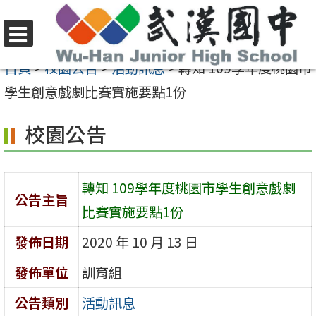
跳
至
選
主
首頁
>
校園公告
>
活動訊息
>
轉知 109學年度桃園市
單
要
學生創意戲劇比賽實施要點1份
內
校園公告
容
區
轉知 109學年度桃園市學生創意戲劇
公告主旨
比賽實施要點1份
發佈日期
2020 年 10 月 13 日
發佈單位
訓育組
公告類別
活動訊息