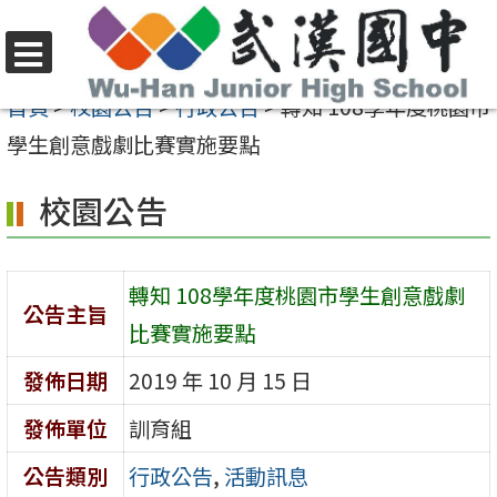
跳
至
選
主
首頁
>
校園公告
>
行政公告
>
轉知 108學年度桃園市
單
要
學生創意戲劇比賽實施要點
內
校園公告
容
區
轉知 108學年度桃園市學生創意戲劇
公告主旨
比賽實施要點
發佈日期
2019 年 10 月 15 日
發佈單位
訓育組
公告類別
行政公告
,
活動訊息