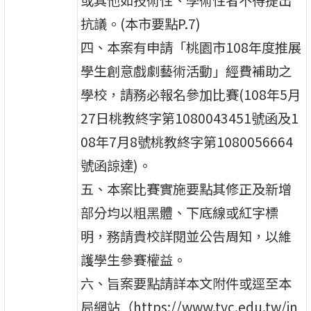
抗議。(本市要點P.7)
四、本案有申請「桃園市108年度推展
學生創意戲劇藝術活動」經費補助之
學校，請務必報名參加比賽(108年5月
27日桃教終字第1080043451號函及1
08年7月8號桃教終字第1080056664
號函諒達)。
五、本案比賽實施要點其修正及新增
部分均以粗黑體、下底線或紅字標
明，務請貴校詳閱並公告周知，以維
護學生參賽權益。
六、旨案要點請詳本文附件或逕至本
局網站（https://www.tyc.edu.tw/in