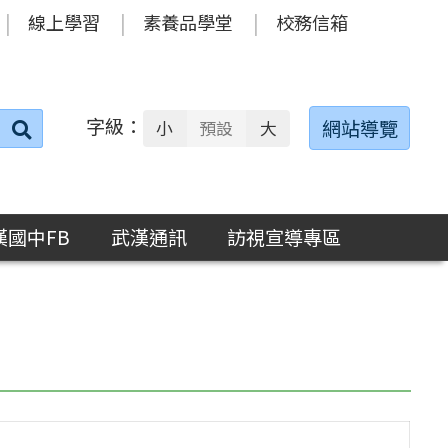
線上學習
素養品學堂
校務信箱
字級：
送出
網站導覽
小
預設
大
搜
尋：
漢國中FB
武漢通訊
訪視宣導專區