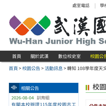
跳
處室電話
學
至
主
要
內
容
區
首頁
關於武漢
數位校史室
校園公
首頁
>
校園公告
>
活動訊息
>
轉知 108學年度
校
相關公告
2026-08-04
訓育組
有關本校辦理115年度校園志工
公告主