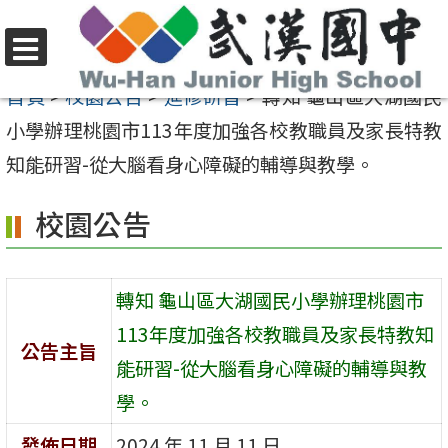
跳
至
選
主
首頁
>
校園公告
>
進修研習
>
轉知 龜山區大湖國民
單
要
小學辦理桃園市113年度加強各校教職員及家長特教
內
知能研習-從大腦看身心障礙的輔導與教學。
容
校園公告
區
轉知 龜山區大湖國民小學辦理桃園市
113年度加強各校教職員及家長特教知
公告主旨
能研習-從大腦看身心障礙的輔導與教
學。
發佈日期
2024 年 11 月 11 日