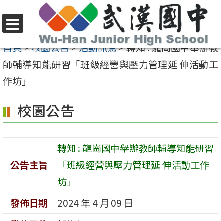
跳
至
選
主
首頁
>
校園公告
>
活動訊息
>
轉知 : 龍崗國中舉辦教
單
要
師輔導知能研習「班級經營與壓力管理延 伸活動工
內
作坊」
容
校園公告
區
轉知 : 龍崗國中舉辦教師輔導知能研習
公告主旨
「班級經營與壓力管理延 伸活動工作
坊」
發佈日期
2024 年 4 月 09 日