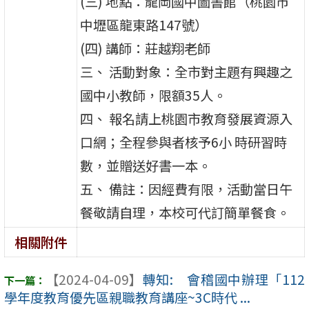
(三) 地點：龍岡國中圖書館（桃園市
中壢區龍東路147號）
(四) 講師：莊越翔老師
三、 活動對象：全市對主題有興趣之
國中小教師，限額35人。
四、 報名請上桃園市教育發展資源入
口網；全程參與者核予6小 時研習時
數，並贈送好書一本。
五、 備註：因經費有限，活動當日午
餐敬請自理，本校可代訂簡單餐食。
相關附件
【2024-04-09】
轉知: 會稽國中辦理「112
學年度教育優先區親職教育講座~3C時代 ...